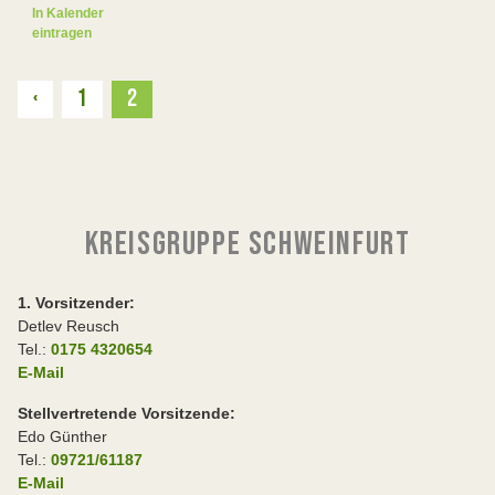
In Kalender
eintragen
Zurück
‹
1
2
KREISGRUPPE SCHWEINFURT
1. Vorsitzender:
Detlev Reusch
Tel.:
0175 4320654
E-Mail
Stellvertretende Vorsitzende:
Edo Günther
Tel.:
09721/61187
E-Mail