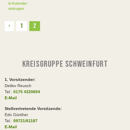
In Kalender
eintragen
Zurück
‹
1
2
KREISGRUPPE SCHWEINFURT
1. Vorsitzender:
Detlev Reusch
Tel.:
0175 4320654
E-Mail
Stellvertretende Vorsitzende:
Edo Günther
Tel.:
09721/61187
E-Mail