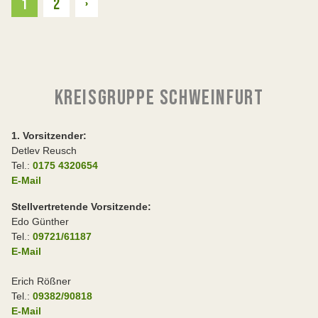
Weiter
1
2
›
KREISGRUPPE SCHWEINFURT
1. Vorsitzender:
Detlev Reusch
Tel.:
0175 4320654
E-Mail
Stellvertretende Vorsitzende:
Edo Günther
Tel.:
09721/61187
E-Mail
Erich Rößner
Tel.:
09382/90818
E-Mail