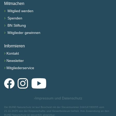
Mitmachen
›
Mitglied werden
›
Spenden
›
BN Stiftung
›
Mitglieder gewinnen
Informieren
›
Kontakt
›
Newsletter
›
Mitgliederservice
Facebook
Instagram
YouTube
›
Impressum und Datenschutz
Der BUND Naturschutz ist laut Bescheid mit der Steuernummer 244/147/80055 vom
21.11.2025 von der Körperschafts- und Gewerbesteuer befreit. Ihre Zuwendung an den
BUND Naturschutz ist steuerlich absetzbar.