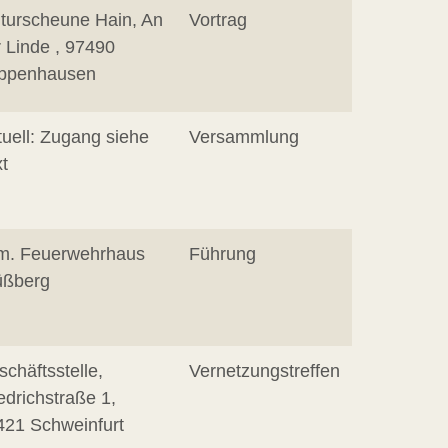
lturscheune Hain, An
Vortrag
 Linde , 97490
ppenhausen
tuell: Zugang siehe
Versammlung
t
m. Feuerwehrhaus
Führung
üßberg
chäftsstelle,
Vernetzungstreffen
edrichstraße 1,
421 Schweinfurt