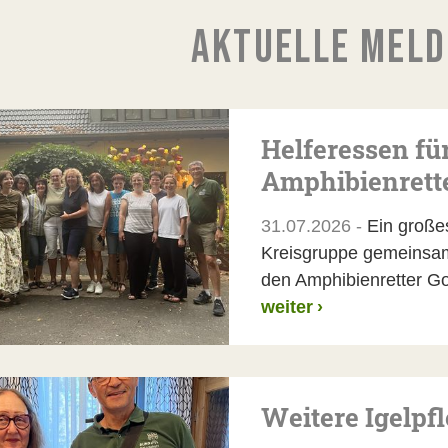
AKTUELLE MEL
Helferessen f
Amphibienrett
31.07.2026 -
Ein große
Kreisgruppe gemeinsam
den Amphibienretter G
weiter
›
Weitere Igelpf