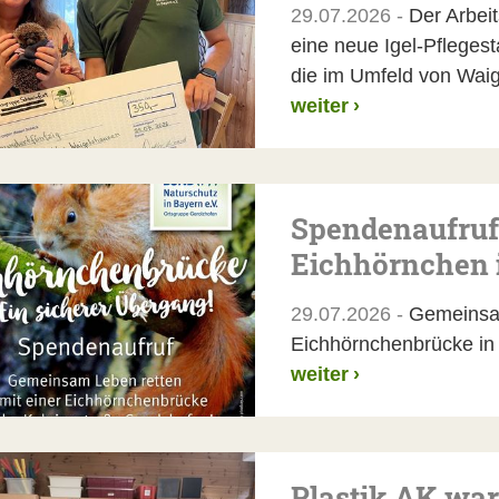
29.07.2026 -
Der Arbeit
eine neue Igel-Pflegest
die im Umfeld von Wai
weiter
›
Spendenaufruf:
Eichhörnchen 
29.07.2026 -
Gemeinsam
Eichhörnchenbrücke in 
weiter
›
Plastik AK war