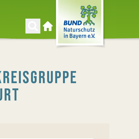
Zur Startseite
KREISGRUPPE
URT