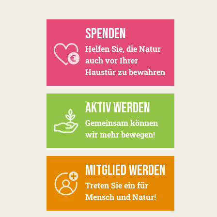
SPENDEN
Helfen Sie, die Natur
auch vor Ihrer
Haustür zu bewahren
AKTIV WERDEN
Gemeinsam können
wir mehr bewegen!
MITGLIED WERDEN
Treten Sie ein für
Mensch und Natur!