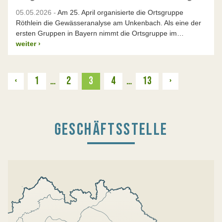
05.05.2026 -
Am 25. April organisierte die Ortsgruppe
Röthlein die Gewässeranalyse am Unkenbach. Als eine der
ersten Gruppen in Bayern nimmt die Ortsgruppe im…
weiter
›
Zurück
Weiter
‹
1
…
2
3
4
…
13
›
GESCHÄFTSSTELLE